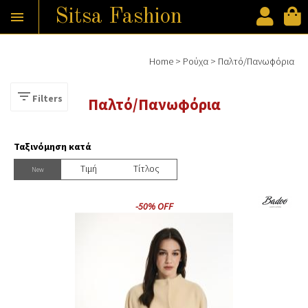
Sitsa Fashion

Παράκαμψη προς το κυρίως περιεχόμενο
Home
>
Ρούχα
>
Παλτό/Πανωφόρια
Είστε εδώ

Filters
Παλτό/Πανωφόρια
Ταξινόμηση κατά
Tιμή
Τίτλος
New
-50% OFF