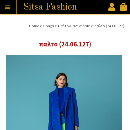
Sitsa Fashion

Παράκαμψη προς το κυρίως περιεχόμενο
Home
>
Ρούχα
>
Παλτό/Πανωφόρια
>
παλτο (24.06.127)
Είστε εδώ
παλτο (24.06.127)