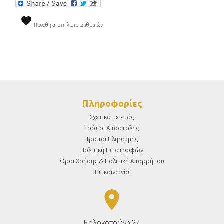

Προσθήκη στη λίστα επιθυμιών
Πληροφορίες
Σχετικά με εμάς
Τρόποι Αποστολής
Τρόποι Πληρωμής
Πολιτική Επιστροφών
Όροι Χρήσης & Πολιτική Απορρήτου
Επικοινωνία
place
Κολοκοτρώνη 27