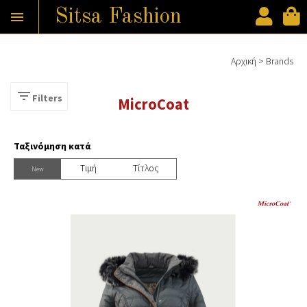
Sitsa Fashion

Παράκαμψη προς το κυρίως περιεχόμενο
Αρχική
>
Brands
Είστε εδώ

Filters
MicroCoat
Ταξινόμηση κατά
Tιμή
Τίτλος
New