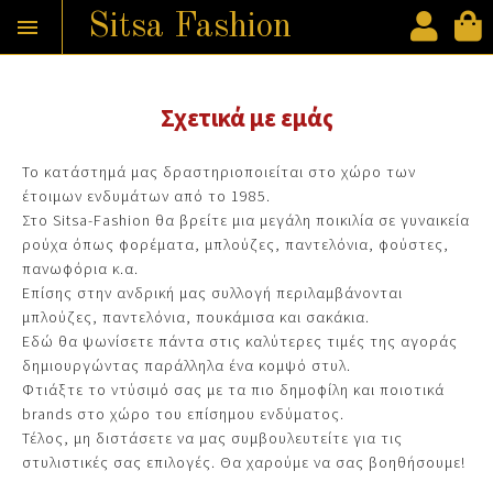
Sitsa Fashion

Παράκαμψη προς το κυρίως περιεχόμενο
Σχετικά με εμάς
Το κατάστημά μας δραστηριοποιείται στο χώρο των
έτοιμων ενδυμάτων από το 1985.
Στο Sitsa-Fashion θα βρείτε μια μεγάλη ποικιλία σε γυναικεία
ρούχα όπως φορέματα, μπλούζες, παντελόνια, φούστες,
πανωφόρια κ.α.
Επίσης στην ανδρική μας συλλογή περιλαμβάνονται
μπλούζες, παντελόνια, πουκάμισα και σακάκια.
Εδώ θα ψωνίσετε πάντα στις καλύτερες τιμές της αγοράς
δημιουργώντας παράλληλα ένα κομψό στυλ.
Φτιάξτε το ντύσιμό σας με τα πιο δημοφίλη και ποιοτικά
brands στο χώρο του επίσημου ενδύματος.
Τέλος, μη διστάσετε να μας συμβουλευτείτε για τις
στυλιστικές σας επιλογές. Θα χαρούμε να σας βοηθήσουμε!